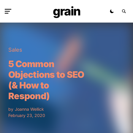
grain
Sales
5 Common
Objections to SEO
(& How to
Respond)
by
Joanna Wellick
February 23, 2020