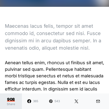
Maecenas lacus felis, tempor sit amet
commodo id, consectetur sed nisi. Fusce
dignissim mi in arcu dapibus semper. In a
venenatis odio, aliquet molestie nisl.
Aenean tellus enim, rhoncus ut finibus sit amet,
pulvinar sed quam. Pellentesque habitant
morbi tristique senectus et netus et malesuada
fames ac turpis egestas. Nulla et est eu lacus
efficitur interdum. In dignissim sem id iaculis
aliquam. Curabitur eleifend vitae massa vel
908
365
543
elementum. Praesent cursus nibh ac sem
Share
sagittis porttitor non non urna. Nam sit amet