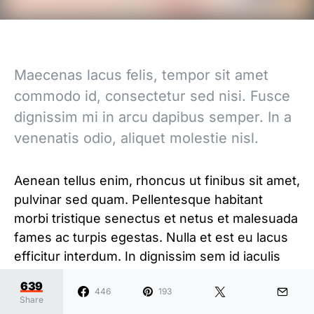
Maecenas lacus felis, tempor sit amet
commodo id, consectetur sed nisi. Fusce
dignissim mi in arcu dapibus semper. In a
venenatis odio, aliquet molestie nisl.
Aenean tellus enim, rhoncus ut finibus sit amet,
pulvinar sed quam. Pellentesque habitant
morbi tristique senectus et netus et malesuada
fames ac turpis egestas. Nulla et est eu lacus
efficitur interdum. In dignissim sem id iaculis
aliquam. Curabitur eleifend vitae massa vel
639
446
193
elementum. Praesent cursus nibh ac sem
Share
sagittis porttitor non non urna. Nam sit amet