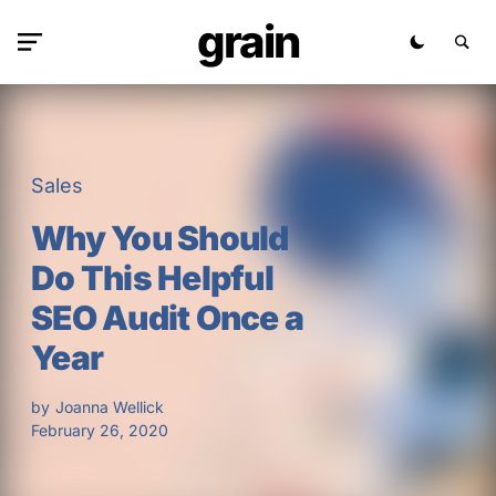
grain
Sales
Why You Should
Do This Helpful
SEO Audit Once a
Year
by
Joanna Wellick
February 26, 2020