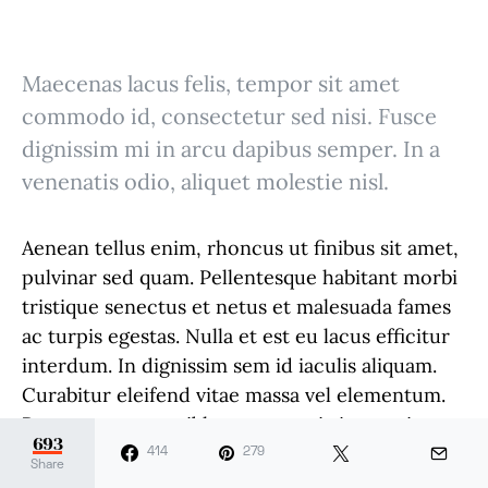
Maecenas lacus felis, tempor sit amet
commodo id, consectetur sed nisi. Fusce
dignissim mi in arcu dapibus semper. In a
venenatis odio, aliquet molestie nisl.
Aenean tellus enim, rhoncus ut finibus sit amet,
pulvinar sed quam. Pellentesque habitant morbi
tristique senectus et netus et malesuada fames
ac turpis egestas. Nulla et est eu lacus efficitur
interdum. In dignissim sem id iaculis aliquam.
Curabitur eleifend vitae massa vel elementum.
Praesent cursus nibh ac sem sagittis porttitor
693
non non urna. Nam sit amet auctor sem.
414
279
Share