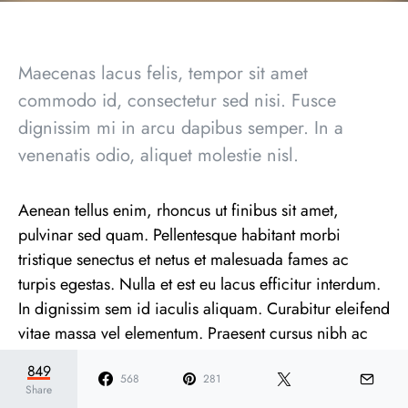
Maecenas lacus felis, tempor sit amet
commodo id, consectetur sed nisi. Fusce
dignissim mi in arcu dapibus semper. In a
venenatis odio, aliquet molestie nisl.
Aenean tellus enim, rhoncus ut finibus sit amet,
pulvinar sed quam. Pellentesque habitant morbi
tristique senectus et netus et malesuada fames ac
turpis egestas. Nulla et est eu lacus efficitur interdum.
In dignissim sem id iaculis aliquam. Curabitur eleifend
vitae massa vel elementum. Praesent cursus nibh ac
sem sagittis porttitor non non urna. Nam sit amet
849
auctor sem.
568
281
Share