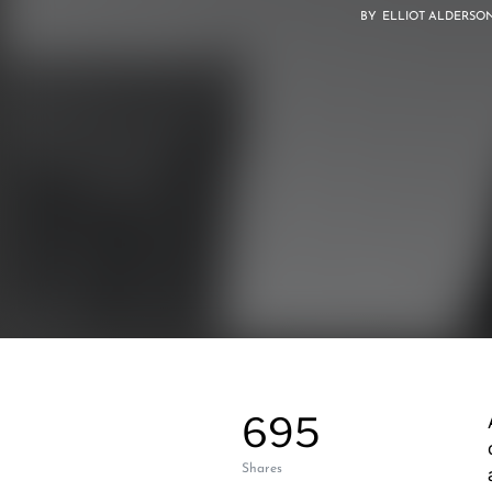
BY
ELLIOT ALDERSO
695
Aenean eleifend ante maecenas 
Shares