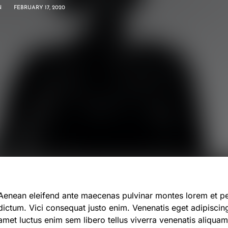
N
FEBRUARY 17, 2020
pulvinar montes lorem et pede dis dolor pretium donec
dictum. Vici consequat justo enim. Venenatis eget adipiscing
amet luctus enim sem libero tellus viverra venenatis ali