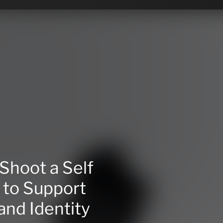
Shoot a Self
t to Support
and Identity