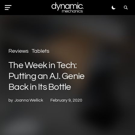
Reviews
Tablets
The Week in Tech:
Putting an A.I. Genie
Back in Its Bottle
by
Joanna Wellick
February 9, 2020