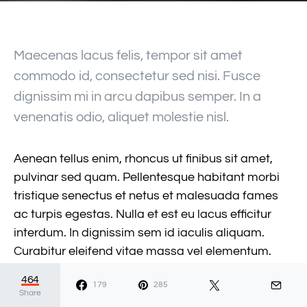
Maecenas lacus felis, tempor sit amet
commodo id, consectetur sed nisi. Fusce
dignissim mi in arcu dapibus semper. In a
venenatis odio, aliquet molestie nisl.
Aenean tellus enim, rhoncus ut finibus sit amet,
pulvinar sed quam. Pellentesque habitant morbi
tristique senectus et netus et malesuada fames
ac turpis egestas. Nulla et est eu lacus efficitur
interdum. In dignissim sem id iaculis aliquam.
Curabitur eleifend vitae massa vel elementum.
Praesent cursus nibh ac sem sagittis porttitor non
464
179
285
non urna. Nam sit amet auctor sem.
Share