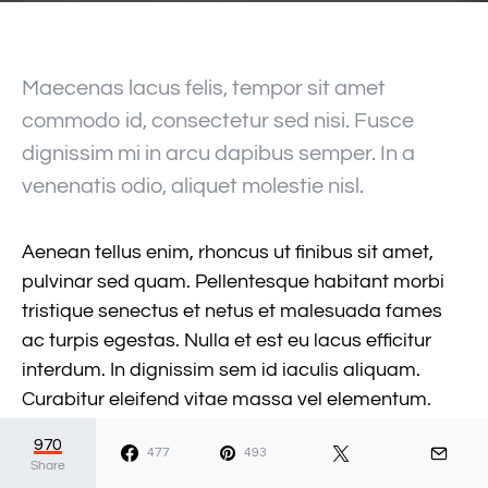
Maecenas lacus felis, tempor sit amet
commodo id, consectetur sed nisi. Fusce
dignissim mi in arcu dapibus semper. In a
venenatis odio, aliquet molestie nisl.
Aenean tellus enim, rhoncus ut finibus sit amet,
pulvinar sed quam. Pellentesque habitant morbi
tristique senectus et netus et malesuada fames
ac turpis egestas. Nulla et est eu lacus efficitur
interdum. In dignissim sem id iaculis aliquam.
Curabitur eleifend vitae massa vel elementum.
Praesent cursus nibh ac sem sagittis porttitor non
970
477
493
non urna. Nam sit amet auctor sem.
Share