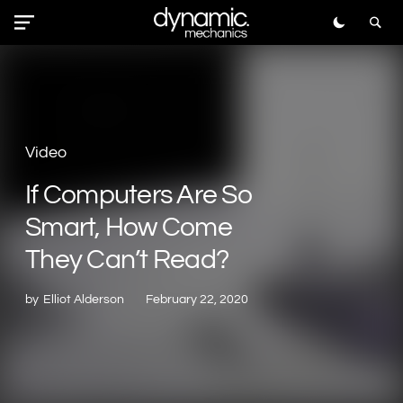
Video
If Computers Are So
Smart, How Come
They Can’t Read?
by
Elliot Alderson
February 22, 2020