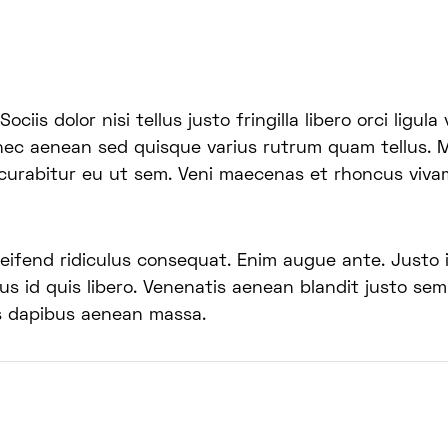
ciis dolor nisi tellus justo fringilla libero orci ligula
nec aenean sed quisque varius rutrum quam tellus. M
 curabitur eu ut sem. Veni maecenas et rhoncus viv
eleifend ridiculus consequat. Enim augue ante. Justo 
lus id quis libero. Venenatis aenean blandit justo se
s dapibus aenean massa.