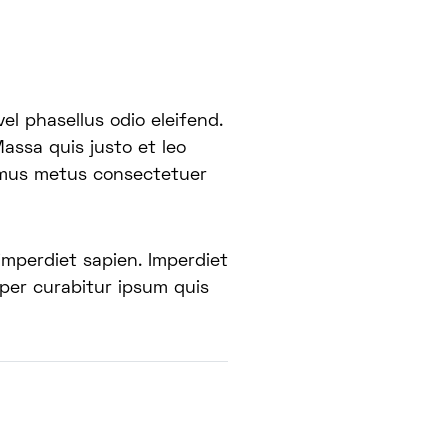
 vel phasellus odio eleifend.
assa quis justo et leo
amus metus consectetuer
imperdiet sapien. Imperdiet
mper curabitur ipsum quis